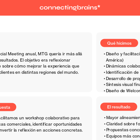
Qué hicimos
al Meeting anual, MTG quería ir más allá 
Diseño y facilita
sultados. El objetivo era reflexionar 
América)
 sobre cómo mejorar la experiencia que 
Dinámicas colabor
clientes en distintas regiones del mundo.
Identificación de
Desarrollo de pr
El resultado
Síntesis visual f
Diseño de Welcom
Mayor alineamien
cilitamos un workshop colaborativo para 
Claridad sobre f
cas comerciales, identificar oportunidades 
Propuestas concr
nvertir la reflexión en acciones concretas.
Equipos más cone