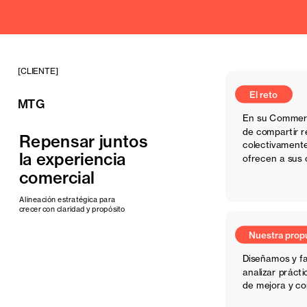
[CLIENTE]
El reto
MTG
En su Commerci
de compartir re
Repensar juntos 
colectivamente
la experiencia 
ofrecen a sus 
comercial
Nuestra propuesta
Alineación estratégica para 
crecer con claridad y propósito
Diseñamos y fa
analizar prácti
de mejora y co