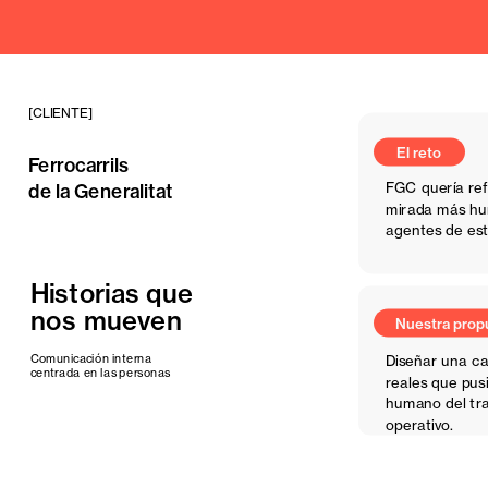
[CLIENTE]
El reto
Ferrocarrils
FGC quería ref
de la Generalitat
mirada más hum
agentes de esta
Nuestra propuesta
Historias que 
nos mueven
Comunicación interna 
Diseñar una ca
centrada en las personas
reales que pusi
humano del trab
operativo.