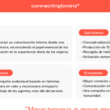
Qué hicimos
orzar su comunicación interna desde una 
Conceptualizació
ana, reconociendo el papel esencial de los 
Producción de 15
ción en la experiencia diaria de los viajeros.
Recogida de testi
El resultado
Activación seman
Mayor conexión e
mpaña audiovisual basada en historias 
Comunicación int
era en valor y reconociera el impacto 
Una campaña conv
ajo de los agentes, más allá del servicio 
humanidad
“Mover personas es mover emo